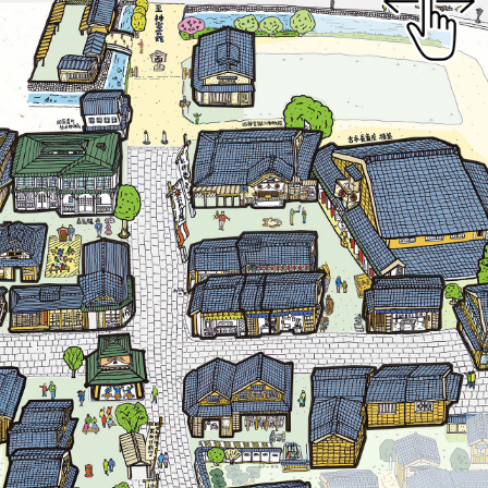
金 曜 日
八 月
7
立秋
立秋
【続きを読む】
どのようにこの立秋を…
なります。日本では古来、
暑さ、「残暑」と呼ばれるように
ました。厳しい暑さは残る
暦の上では秋、立秋を迎え
よしず張る