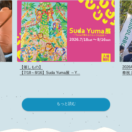
2026年7月10日
【お
奉祝 風日祈祭 第４回 ISEKADO × おか...
【７
もっと読む