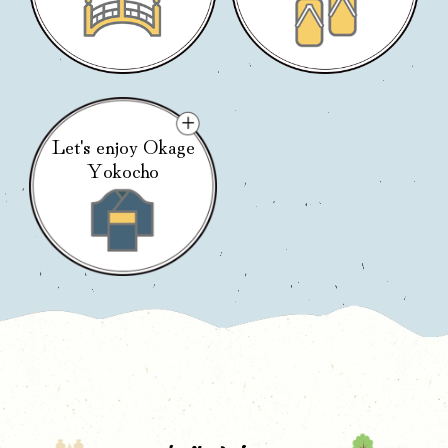
Let's enjoy Okage
Yokocho