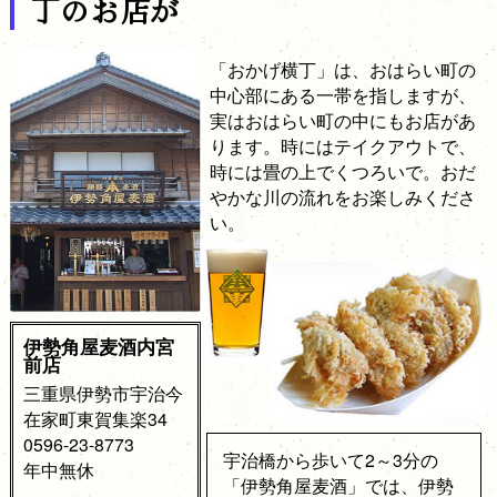
丁のお店が
「おかげ横丁」は、おはらい町の
中心部にある一帯を指しますが、
実はおはらい町の中にもお店があ
ります。時にはテイクアウトで、
時には畳の上でくつろいで。おだ
やかな川の流れをお楽しみくださ
い。
伊勢角屋麦酒内宮
前店
三重県伊勢市宇治今
在家町東賀集楽34
0596-23-8773
宇治橋から歩いて2～3分の
年中無休
「伊勢角屋麦酒」では、伊勢