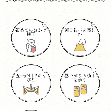
初めてのおかげ
朔日朝市を楽し
横丁
む
五十鈴川でのん
昼下がりの横丁
びり
を歩く