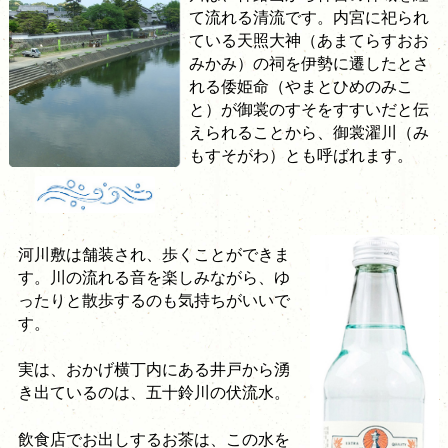
て流れる清流です。内宮に祀られ
ている天照大神（あまてらすおお
みかみ）の祠を伊勢に遷したとさ
れる倭姫命（やまとひめのみこ
と）が御裳のすそをすすいだと伝
えられることから、御裳濯川（み
もすそがわ）とも呼ばれます。
河川敷は舗装され、歩くことができま
す。川の流れる音を楽しみながら、ゆ
ったりと散歩するのも気持ちがいいで
す。
実は、おかげ横丁内にある井戸から湧
き出ているのは、五十鈴川の伏流水。
飲食店でお出しするお茶は、この水を