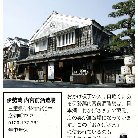
おかげ横丁の入り口近くにあ
伊勢萬 内宮前酒造場
る伊勢萬内宮前酒造場は、日
三重県伊勢市宇治中
本酒「おかげさま」の蔵元。
之切町77-2
店の奥が酒造場になっていま
0120-177-381
す。この「おかげさま」
年中無休
に使われているのも