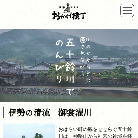
伊勢の清流 御裳濯川
おはらい町の脇をせせらぐ五十鈴
川は、神路山から神宮の神域を経