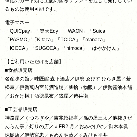
※他のカード類も上記の国際ブランドを通して発行してい
るものは使用可能です。
電子マネー
「QUICpay」「楽天Edy」「WAON」「Suica」
「PASMO」「Kitaca」「TOICA」「manaca」
「ICOCA」「SUGOCA」「nimoca」「はやかけん」
【ご利用いただける店舗】
■食品販売店
名産味の館／味匠館 森下酒店／伊勢 ゑびす ひらき屋／若
松屋／伊勢萬内宮前酒造場／豚捨（物販）／伊勢醤油本舗
／おかげ横丁酒徳昆布／銭屋／傳兵衛
■工芸品販売店
神路屋／くつろぎや／吉兆招福亭／孫の屋三太／他抜きだ
んらん亭／灯りの店／＃FR2 月／おみやげや／御木本眞
珠島店／伊勢宮忠／もめんや藍／くみひも平井