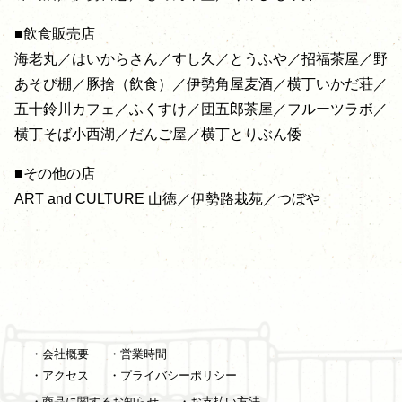
■飲食販売店
海老丸／はいからさん／すし久／とうふや／招福茶屋／野
あそび棚／豚捨（飲食）／伊勢角屋麦酒／横丁いかだ荘／
五十鈴川カフェ／ふくすけ／団五郎茶屋／フルーツラボ／
横丁そば小西湖／だんご屋／横丁とりぶん倭
■その他の店
ART and CULTURE 山徳／伊勢路栽苑／つぼや
・会社概要
・営業時間
・アクセス
・プライバシーポリシー
・商品に関するお知らせ
・お支払い方法