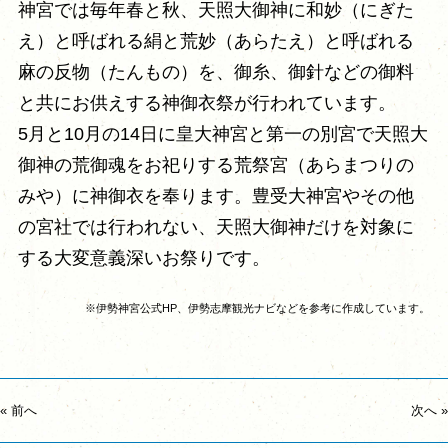
神宮では毎年春と秋、天照大御神に和妙（にぎた
え）と呼ばれる絹と荒妙（あらたえ）と呼ばれる
麻の反物（たんもの）を、御糸、御針などの御料
と共にお供えする神御衣祭が行われています。
5月と10月の14日に皇大神宮と第一の別宮で天照大
御神の荒御魂をお祀りする荒祭宮（あらまつりの
みや）に神御衣を奉ります。豊受大神宮やその他
の宮社では行われない、天照大御神だけを対象に
する大変意義深いお祭りです。
※伊勢神宮公式HP、伊勢志摩観光ナビなどを参考に作成しています。
«
前へ
次へ
»