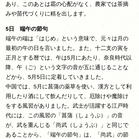
あり、このあとは霜の心配がなく、農家では茶摘
みや苗代づくりに精を出します。
5日 端午の節句
端午の端は「はじめ」という意味で、元々は月の
最初の午の日を言いました。また、十二支の寅を
正月とする暦では、午は5月にあたり、奈良時代以
降、午（ご）という文字の音が五に通じることな
どから、5月5日に定着していきました。
中国では、5月に菖蒲の薬草を使い、漢方として利
用したり酒にして飲んだりして、厄除けや魔除け
をする風習がありました。武士が活躍する江戸時
代には、この風習の「菖蒲（しょうぶ）」の音
が、武を重んじる「尚武（しょうぶ）」と同じで
あることから、「端午の節句」は、「尚武」の節