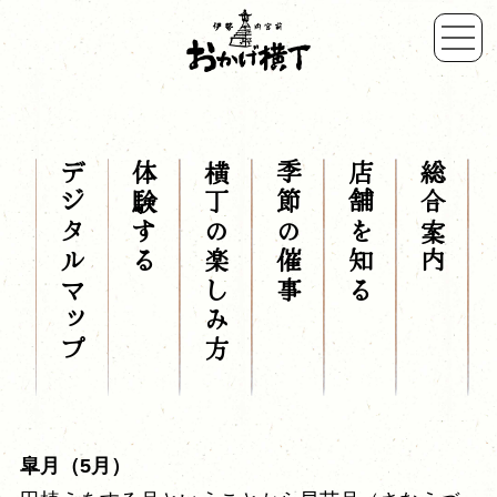
デジタルマップ
体験する
横丁の楽しみ方
季節の催事
店舗を知る
総合案内
皐月（5月）