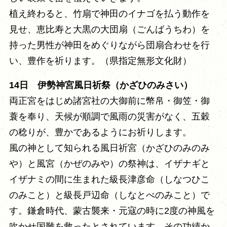
植え終わると、竹扇で神田のイナゴを払う動作を
見せ、恵比寿と大黒の大団扇（ごんばうちわ）を
持った男性が神田をめぐりながら団扇合わせを行
い、豊作を祈ります。（県指定無形文化財）
14日 伊勢神宮風日祈祭（かざひのみさい）
両正宮をはじめ諸宮社の大御前に幣帛・御笠・御
蓑を奉り、天候が順調で風雨の災害がなく、五穀
の稔りが、豊かであるようにお祈りします。
風の神として知られる風日祈宮（かざひのみのみ
や）と風宮（かぜのみや）の祭神は、イザナギと
イザナミの間に生まれた級長津彦命（しなつひこ
のみこと）と級長戸辺命（しなとべのみこと）で
す。鎌倉時代、蒙古襲来・元寇の時に2度の神風を
吹かせ国難を救ったとされています。その功績か