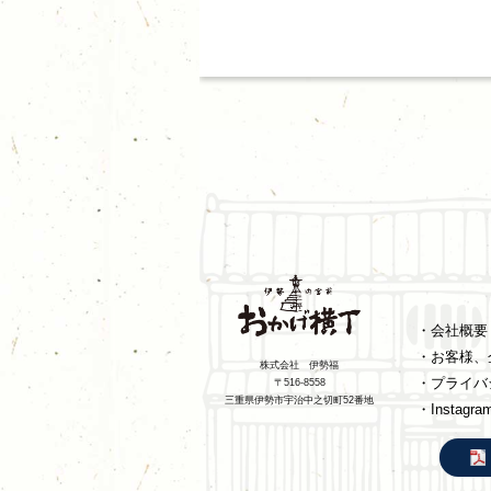
・会社概要
・お客様、
株式会社 伊勢福
・プライバ
〒516-8558
三重県伊勢市宇治中之切町52番地
・Instagra