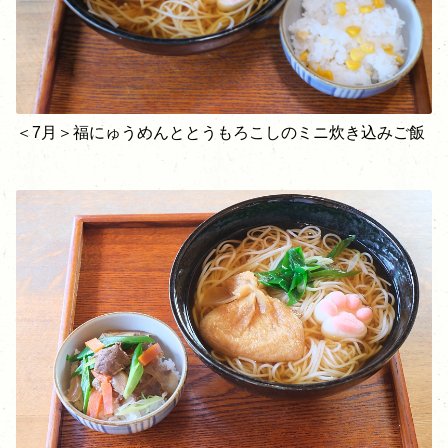
＜7月＞福にゅうめんととうもろこしのミニ炊き込みご飯