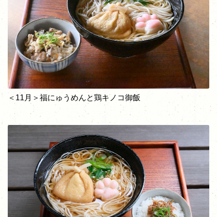
＜11月＞福にゅうめんと鶏キノコ御飯