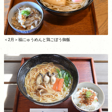
＜2月＞福にゅうめんと鶏ごぼう御飯