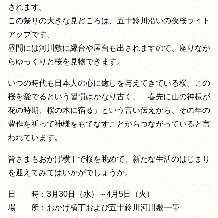
されます。
この祭りの大きな見どころは、五十鈴川沿いの夜桜ライト
アップです。
昼間には河川敷に縁台や屋台も出されますので、座りなが
らゆっくりと桜を見物できます。
いつの時代も日本人の心に癒しを与えてきている桜。この
桜を愛でるという習慣はかなり古く、「春先に山の神様が
花の時期、桜の木に宿る」という言い伝えから、その年の
豊作を祈って神様をもてなすことからつながっていると言
われています。
皆さまもおかげ横丁で桜を眺めて、新たな生活のはじまり
を迎えてみてはいかがでしょうか。
日 時：3月30日（水）～4月5日（火）
場 所：おかげ横丁および五十鈴川河川敷一帯