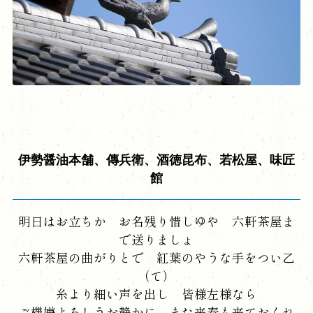
伊勢醤油本舗、傳兵衛、酒徳昆布、若松屋、味匠
館
明日はお立ちか お名残り惜しゆや 六軒茶屋ま
で送りましょ
六軒茶屋の曲がりとで 紅葉のやうな手をつい乙
（て）
糸より細い声を出し 皆様左様なら
ご機嫌よろしうお静かに また来春も来ておくれ