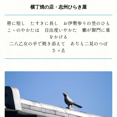
横丁焼の店・志州ひらき屋
帯に短し たすきに長し お伊勢参りの笠のひも
こゝのやかたは 目出度いやかた 鶴が御門に巣
をかける
二八乙女の手で焼き添えて あぢも二見のつぼ
さゞゑ