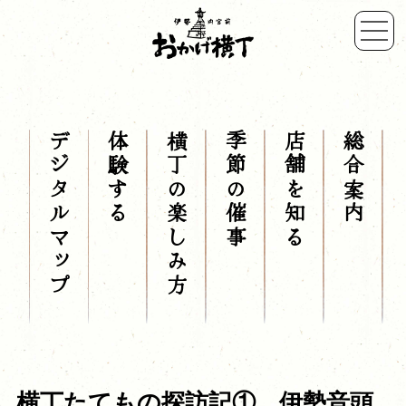
デジタルマップ
体験する
横丁の楽しみ方
季節の催事
店舗を知る
総合案内
横丁たてもの探訪記① 伊勢音頭