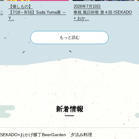
【催しもの】
2026年7月10日
匠に
【7/18～8/16】Suda Yuma展 ～
奉祝 風日祈祭 第４回 ISEKADO
Y...
× おか...
もっと読む
新着情報
4回ISEKADO×おかげ横丁BeerGarden 夕涼み料理