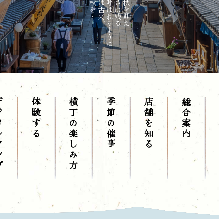
マップ
体験する
横丁の楽しみ方
季節の催事
店舗を知る
総合案内
お