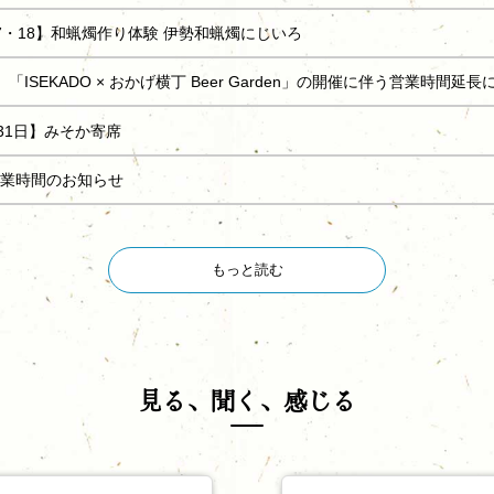
【8/17・18】和蝋燭作り体験 伊勢和蝋燭にじいろ
8/8】「ISEKADO × おかげ横丁 Beer Garden」の開催に伴う営業時間延
【8月31日】みそか寄席
月 営業時間のお知らせ
もっと読む
見る、聞く、感じる