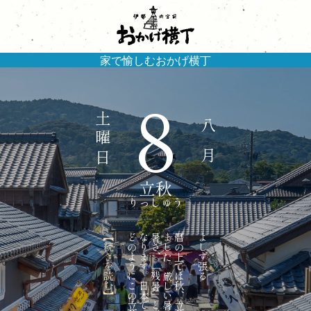
家で愉しむおかげ横丁
土 曜 日
八 月
8
立秋
りっしゅう
【続きを読む】
どのようにこの立秋を…
なります。日本では古来、
暑さ、「残暑」と呼ばれるように
ました。厳しい暑さは残る
暦の上では秋、立秋を迎え
よしず張る